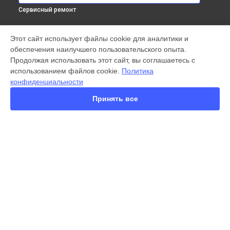
Сервисный ремонт
МОДЕЛИ
Этот сайт использует файлы cookie для аналитики и
обеспечения наилучшего пользовательского опыта.
X300 Pro
Продолжая использовать этот сайт, вы соглашаетесь с
X200 FE
использованием файлов cookie.
Политика
X200 Ultra
конфиденциальности
X200 Pro
X200 Pro mini
Принять все
V60 Lite
V60
V50
Y22
Y35
СТРАНИЦЫ
Y36
Гарантия
Y78
Доставка
Y53s
Контакты
Y33s
Карта сайта
Y17
V17
V17 Neo
КОНТАКТЫ