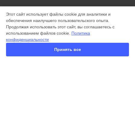
МОДЕЛИ
Этот сайт использует файлы cookie для аналитики и
обеспечения наилучшего пользовательского опыта.
X300 Pro
Продолжая использовать этот сайт, вы соглашаетесь с
X200 FE
использованием файлов cookie.
Политика
X200 Ultra
конфиденциальности
X200 Pro
X200 Pro mini
Принять все
V60 Lite
V60
V50
Y22
Y35
СТРАНИЦЫ
Y36
Гарантия
Y53s
Доставка
Y33s
Контакты
Y17
Карта сайта
V17
V17 Neo
Y19
КОНТАКТЫ
V21e
+7 (800) 350-44-53