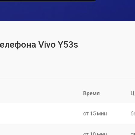
телефона Vivo Y53s
Время
Ц
от 15 мин
б
от 10 мин
о