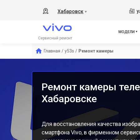
Y19
у
Хабаровск
▼
V21
V23
V23
МОДЕЛИ
X50
Сервисный ремонт
Y1s
Главная
/
y53s
/
Ремонт камеры
Y21
Y31
Y12
Ремонт камеры теле
Хабаровске
Для восстановления качества изобр
смартфона Vivo, в фирменном сервис