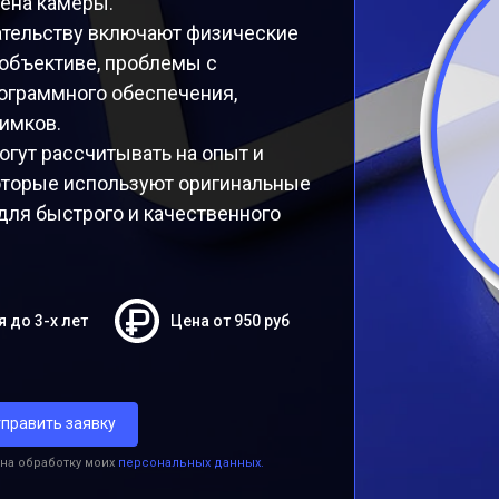
ена камеры.
ательству включают физические
 объективе, проблемы с
ограммного обеспечения,
имков.
гут рассчитывать на опыт и
которые используют оригинальные
для быстрого и качественного
я до 3-х лет
Цена от 950 руб
править заявку
 на обработку моих
персональных данных.