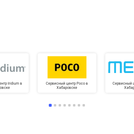
от 60 мин
о
от 10 мин
о
нтр Iridium в
Сервисный центр Poco в
Сервисный ц
овске
Хабаровске
Хаба