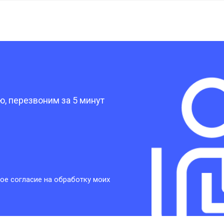
от 40 мин
о
от 30 мин
о
?
от 30 мин
о
, перезвоним за 5 минут
от 30 мин
о
от 30 мин
о
ое согласие на обработку моих
от 20 мин
о