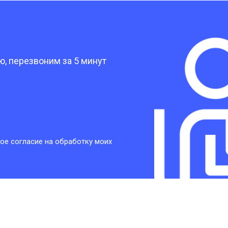
от 30 мин
о
?
от 30 мин
о
, перезвоним за 5 минут
от 30 мин
о
от 30 мин
о
ое согласие на обработку моих
от 20 мин
о
от 60 мин
о
от 10 мин
о