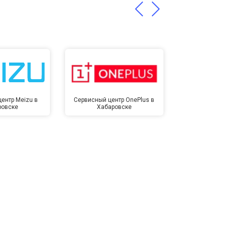
ентр Meizu в
Сервисный центр OnePlus в
Сервисный 
ровске
Хабаровске
Хаба