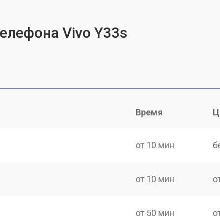
телефона Vivo Y33s
Время
Ц
от 10 мин
б
от 10 мин
о
от 50 мин
о