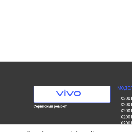
МОДЕ
X300 
X200 
Сервисный ремонт
X200 
X200 
X200 
V60 Li