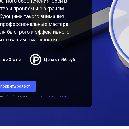
атного обеспечения, сбои в
тва и проблемы с экраном
бующими такого внимания.
 профессиональные мастера
ля быстрого и эффективного
ых с вашим смартфоном.
я до 3-х лет
Цена от 950 руб
править заявку
 на обработку моих
персональных данных.