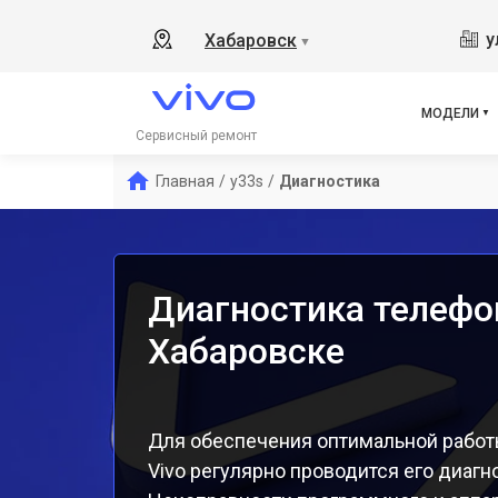
Y19
у
Хабаровск
▼
V21
V23
V23
МОДЕЛИ
X50
Сервисный ремонт
Y1s
Главная
/
y33s
/
Диагностика
Y21
Y31
Y12
Диагностика телефон
Хабаровске
Для обеспечения оптимальной работ
Vivo регулярно проводится его диагн