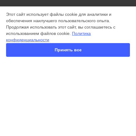
МОДЕЛИ
Этот сайт использует файлы cookie для аналитики и
обеспечения наилучшего пользовательского опыта.
X300 Pro
Продолжая использовать этот сайт, вы соглашаетесь с
X200 FE
использованием файлов cookie.
Политика
X200 Ultra
конфиденциальности
X200 Pro
X200 Pro mini
Принять все
V60 Lite
V60
V50
Y22
Y35
СТРАНИЦЫ
Y36
Гарантия
Y78
Доставка
Y53s
Контакты
Y33s
Карта сайта
Y17
V17
V17 Neo
КОНТАКТЫ
Y19
+7 (800) 350-44-53