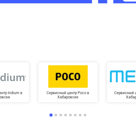
от 60 мин
о
от 10 мин
о
нтр Iridium в
Сервисный центр Poco в
Сервисный ц
овске
Хабаровске
Хаба