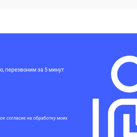
от 40 мин
о
от 30 мин
о
?
от 30 мин
о
, перезвоним за 5 минут
от 30 мин
о
от 30 мин
о
ое согласие на обработку моих
от 20 мин
о