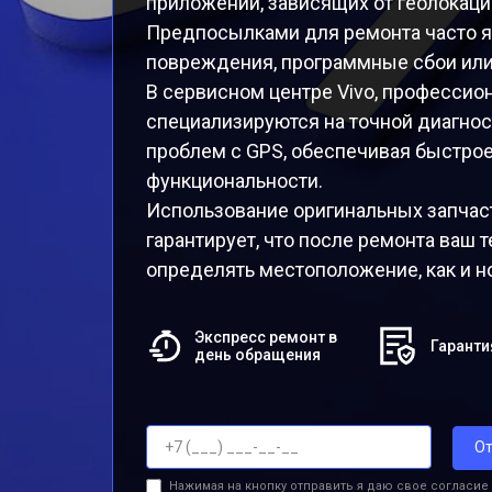
приложений, зависящих от геолокаци
Предпосылками для ремонта часто 
повреждения, программные сбои или
В сервисном центре Vivo, профессио
специализируются на точной диагно
проблем с GPS, обеспечивая быстро
функциональности.
Использование оригинальных запчас
гарантирует, что после ремонта ваш 
определять местоположение, как и н
Экспресс ремонт в
Гаранти
день обращения
От
Нажимая на кнопку отправить я даю свое согласие