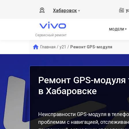
V17
у
Хабаровск
▼
Y19
V21
V23
МОДЕЛИ
V23
Сервисный ремонт
X50
Главная
/
y21
/
Ремонт GPS-модуля
Y1s
Y31
Y12
Ремонт GPS-модуля 
в Хабаровске
Неисправности GPS-модуля в телефон
проблемам с навигацией, отслежива