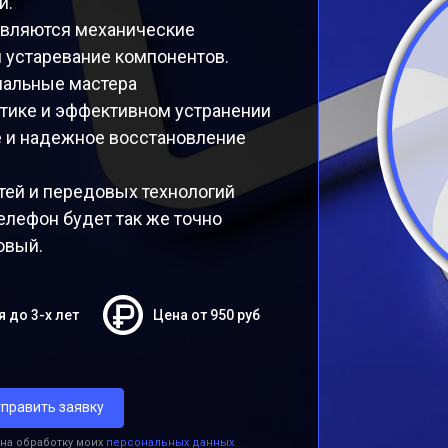
и.
являются механические
 устаревание компонентов.
нальные мастера
стике и эффективном устранении
е и надежное восстановление
тей и передовых технологий
телефон будет так же точно
овый.
я до 3-х лет
Цена от 950 руб
править заявку
 на обработку моих
персональных данных.