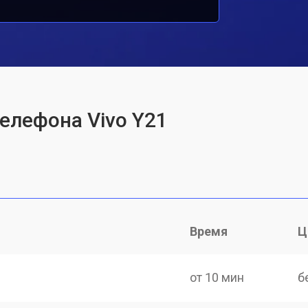
телефона Vivo Y21
Время
Ц
от 10 мин
б