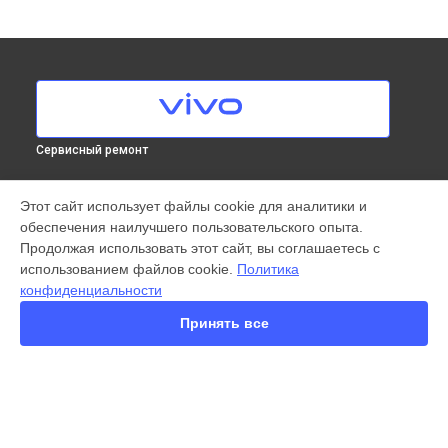
Сервисный ремонт
МОДЕЛИ
Этот сайт использует файлы cookie для аналитики и
обеспечения наилучшего пользовательского опыта.
X300 Pro
Продолжая использовать этот сайт, вы соглашаетесь с
X200 FE
использованием файлов cookie.
Политика
X200 Ultra
конфиденциальности
X200 Pro
X200 Pro mini
Принять все
V60 Lite
V60
V50
Y22
Y35
СТРАНИЦЫ
Y36