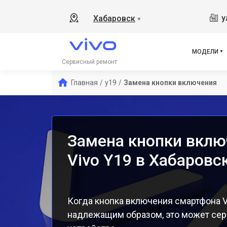
V17
у
Хабаровск
▼
V21
V23
V23
МОДЕЛИ
X50
Сервисный ремонт
Y1s
Главная
/
y19
/
Замена кнопки включения
Y21
Y31
Y12
Замена кнопки вклю
Vivo Y19 в Хабаровс
Когда кнопка включения смартфона V
надлежащим образом, это может сер