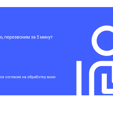
от 30 мин
о
?
от 30 мин
о
, перезвоним за 5 минут
от 30 мин
о
от 30 мин
о
ое согласие на обработку моих
от 20 мин
о
от 60 мин
о