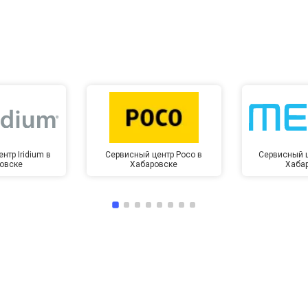
от 10 мин
о
нтр Iridium в
Сервисный центр Poco в
Сервисный ц
овске
Хабаровске
Хаба