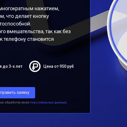
многократным нажатием,
м, что делает кнопку
тоспособной.
о вмешательства, так как без
к телефону становится
я до 3-х лет
Цена от 950 руб
править заявку
 на обработку моих
персональных данных.