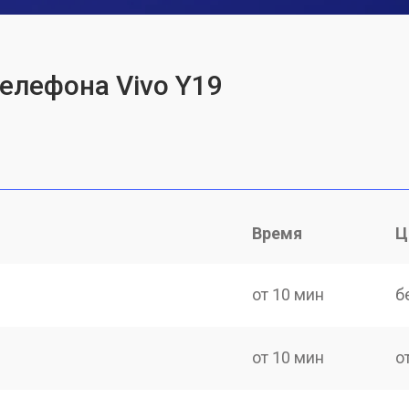
телефона Vivo Y19
Время
Ц
от 10 мин
б
от 10 мин
о