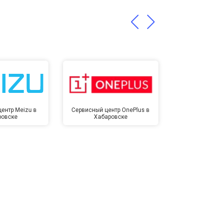
т 1400 ₽
Заказать
ентр Meizu в
Сервисный центр OnePlus в
Сервисный 
ровске
Хабаровске
Хаба