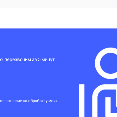
от 40 мин
о
от 30 мин
о
?
от 30 мин
о
, перезвоним за 5 минут
от 30 мин
о
от 30 мин
о
ое согласие на обработку моих
от 20 мин
о