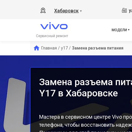
Y19
у
Хабаровск
▼
V21
V23
V23
МОДЕЛИ
X50
Сервисный ремонт
Y1s
Главная
/
y17
/
Замена разъема питания
Y21
Y31
Y12
Замена разъема пит
Y17 в Хабаровске
Мастера в сервисном центре Vivo пр
телефона, чтобы восстановить наде