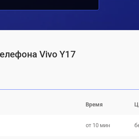
телефона Vivo Y17
Время
Ц
от 10 мин
б