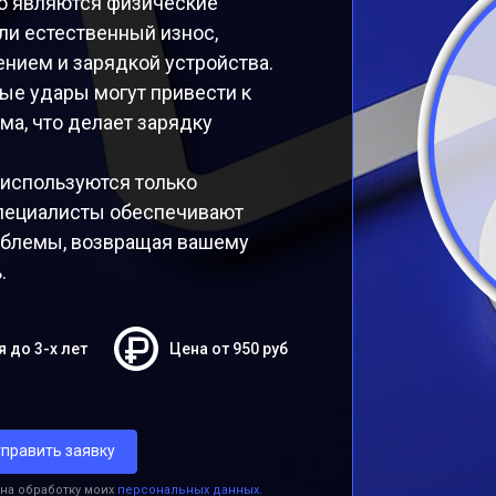
о являются физические
ли естественный износ,
нием и зарядкой устройства.
ые удары могут привести к
а, что делает зарядку
 используются только
специалисты обеспечивают
облемы, возвращая вашему
.
я до 3-х лет
Цена от 950 руб
править заявку
 на обработку моих
персональных данных.