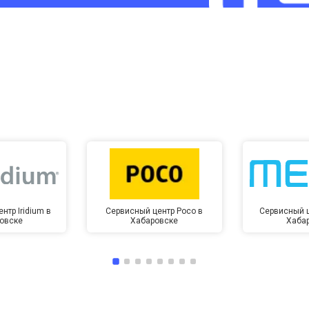
от 60 мин
о
от 10 мин
о
нтр Iridium в
Сервисный центр Poco в
Сервисный ц
овске
Хабаровске
Хаба