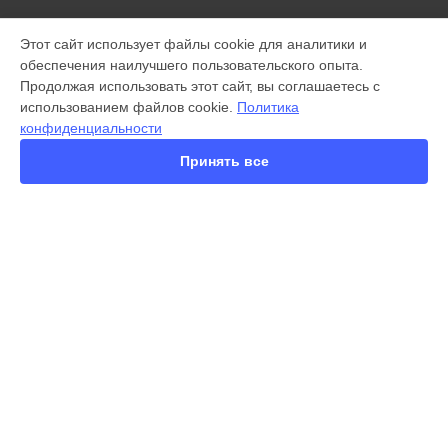
МОДЕЛИ
Этот сайт использует файлы cookie для аналитики и
обеспечения наилучшего пользовательского опыта.
X300 Pro
Продолжая использовать этот сайт, вы соглашаетесь с
X200 FE
использованием файлов cookie.
Политика
X200 Ultra
конфиденциальности
X200 Pro mini
V60 Lite
Принять все
V60
V50
Y22
Y35
Y36
СТРАНИЦЫ
Y78
Гарантия
Y53s
Доставка
Y33s
Контакты
Y17
Карта сайта
V17
V17 Neo
Y19
КОНТАКТЫ
V21e
+7 (800) 350-44-53