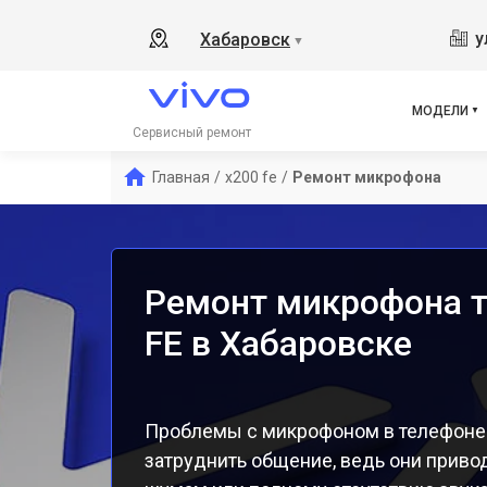
Y19
у
Хабаровск
▼
V21
V23
V23
МОДЕЛИ
X50
Сервисный ремонт
Y1s
Главная
/
x200 fe
/
Ремонт микрофона
Y21
Y31
Y12
Ремонт микрофона т
FE в Хабаровске
Проблемы с микрофоном в телефоне 
затруднить общение, ведь они привод