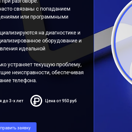
 при разговоре.
часто связаны с попаданием
ждениями или программными
ециализируются на диагностике и
циализированное оборудование и
овления идеальной
ко устраняет текущую проблему,
щие неисправности, обеспечивая
ание телефона.
я до 3-х лет
Цена от 950 руб
править заявку