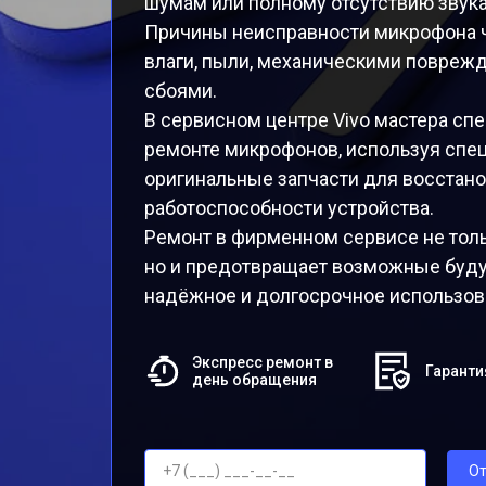
шумам или полному отсутствию звука
Причины неисправности микрофона 
влаги, пыли, механическими повре
сбоями.
В сервисном центре Vivo мастера сп
ремонте микрофонов, используя спе
оригинальные запчасти для восстан
работоспособности устройства.
Ремонт в фирменном сервисе не толь
но и предотвращает возможные буду
надёжное и долгосрочное использов
Экспресс ремонт в
Гаранти
день обращения
От