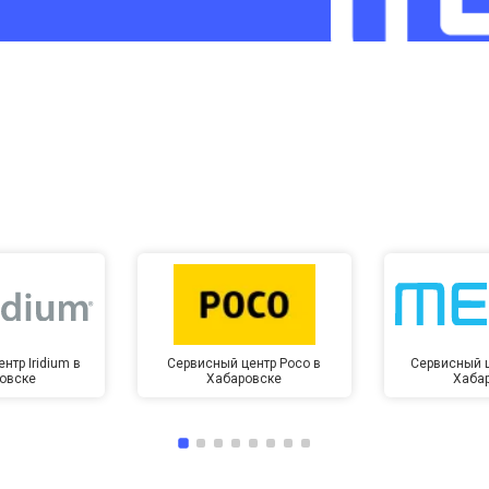
от 60 мин
о
от 10 мин
о
нтр Iridium в
Сервисный центр Poco в
Сервисный ц
овске
Хабаровске
Хаба