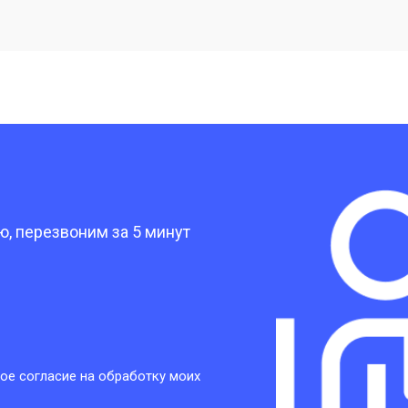
от 20 мин
о
от 40 мин
о
от 30 мин
о
?
от 30 мин
о
, перезвоним за 5 минут
от 30 мин
о
от 30 мин
о
ое согласие на обработку моих
от 20 мин
о