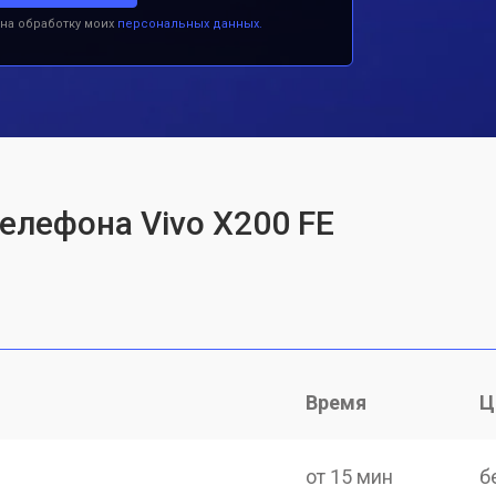
 на обработку моих
персональных данных.
елефона Vivo X200 FE
Время
Ц
от 15 мин
б