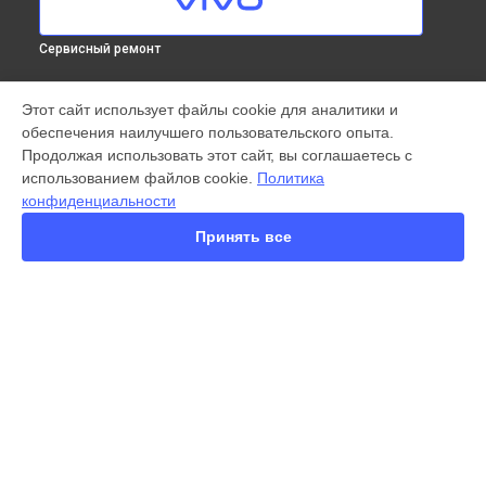
Сервисный ремонт
МОДЕЛИ
Этот сайт использует файлы cookie для аналитики и
обеспечения наилучшего пользовательского опыта.
X300 Pro
Продолжая использовать этот сайт, вы соглашаетесь с
X200 FE
использованием файлов cookie.
Политика
X200 Ultra
конфиденциальности
X200 Pro
X200 Pro mini
Принять все
V60
V50
Y22
Y35
Y36
СТРАНИЦЫ
Y78
Гарантия
Y53s
Доставка
Y33s
Контакты
Y17
Карта сайта
V17
V17 Neo