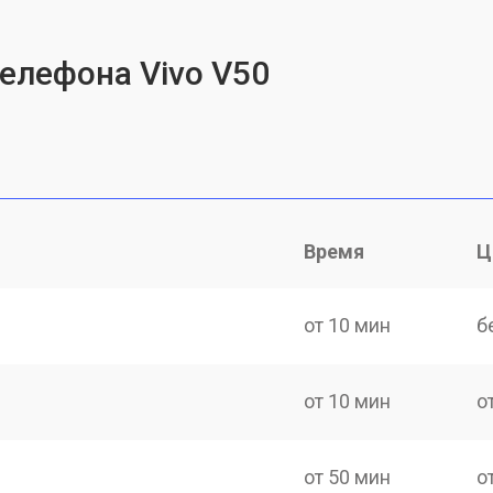
телефона Vivo V50
Время
Ц
от 10 мин
б
от 10 мин
о
от 50 мин
о