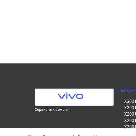
МОДЕ
X300 
X200 
Сервисный ремонт
X200 
X200 
X200 
V60 Li