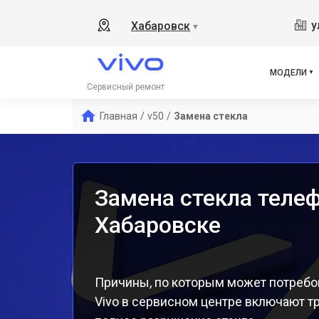
Y19
у
Хабаровск
▼
V21
V23
V23
МОДЕЛИ
X50
Сервисный ремонт
Y1s
Главная
/
v50
/
Замена стекла
Y21
Y31
Y12
Замена стекла телеф
Хабаровске
Причины, по которым может потребо
Vivo в сервисном центре включают т