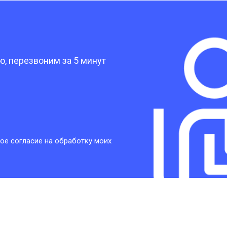
от 30 мин
о
?
от 30 мин
о
, перезвоним за 5 минут
от 30 мин
о
от 30 мин
о
ое согласие на обработку моих
от 20 мин
о
от 60 мин
о
от 10 мин
о