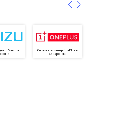
ентр Meizu в
Сервисный центр OnePlus в
Сервисный 
ровске
Хабаровске
Хаба