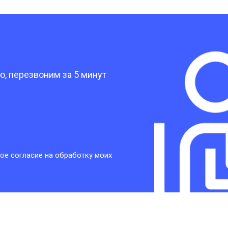
от 30 мин
о
?
от 30 мин
о
, перезвоним за 5 минут
от 30 мин
о
от 30 мин
о
ое согласие на обработку моих
от 20 мин
о
от 60 мин
о