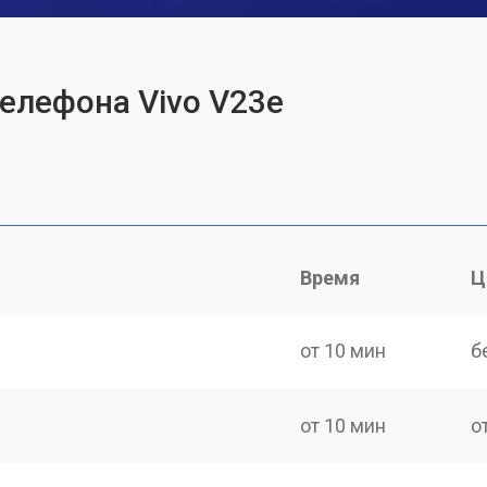
телефона Vivo V23e
Время
Ц
от 10 мин
б
от 10 мин
о