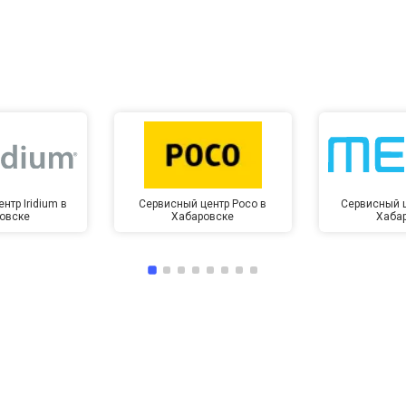
от 10 мин
о
нтр Iridium в
Сервисный центр Poco в
Сервисный ц
овске
Хабаровске
Хаба