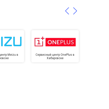
т 1400 ₽
Заказать
ентр Meizu в
Сервисный центр OnePlus в
Сервисный 
ровске
Хабаровске
Хаба