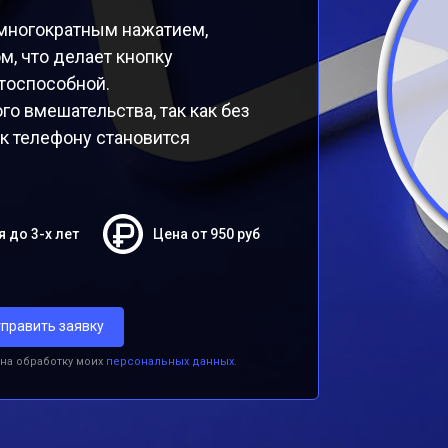
многократным нажатием,
м, что делает кнопку
тоспособной.
о вмешательства, так как без
к телефону становится
я до 3-х лет
Цена от 950 руб
править заявку
 на обработку моих
персональных данных.