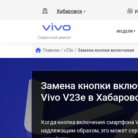
V17
у
Хабаровск
▼
Y19
V21
V23
МОДЕЛИ
X50
Сервисный ремонт
Y1s
Главная
/
v23e
/
Замена кнопки включения
Y21
Y31
Y12
Замена кнопки вклю
Vivo V23e в Хабаров
Когда кнопка включения смартфона V
надлежащим образом, это может сер