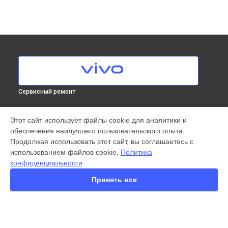
Сервисный ремонт
МОДЕЛИ
Этот сайт использует файлы cookie для аналитики и
обеспечения наилучшего пользовательского опыта.
X300 Pro
Продолжая использовать этот сайт, вы соглашаетесь с
X200 FE
использованием файлов cookie.
Политика
X200 Ultra
конфиденциальности
X200 Pro
X200 Pro mini
Принять все
V60 Lite
V60
V50
Y22