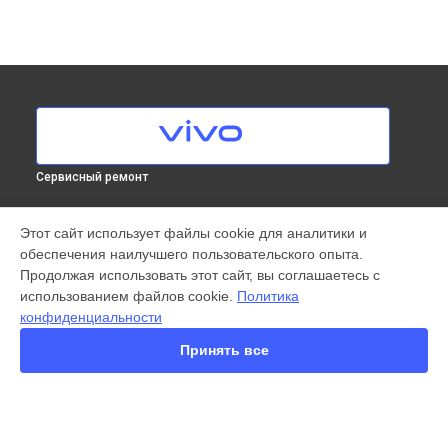
Сервисный ремонт
МОДЕЛИ
Этот сайт использует файлы cookie для аналитики и
обеспечения наилучшего пользовательского опыта.
X300 Pro
Продолжая использовать этот сайт, вы соглашаетесь с
X200 FE
использованием файлов cookie.
Политика
X200 Ultra
конфиденциальности
X200 Pro
X200 Pro mini
Принять все
V60 Lite
V60
V50
Y22
Y35