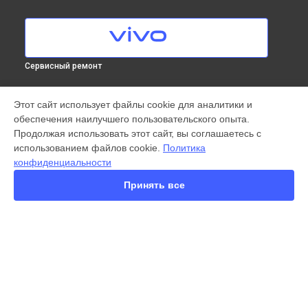
Сервисный ремонт
МОДЕЛИ
Этот сайт использует файлы cookie для аналитики и
обеспечения наилучшего пользовательского опыта.
X300 Pro
Продолжая использовать этот сайт, вы соглашаетесь с
X200 FE
использованием файлов cookie.
Политика
X200 Ultra
конфиденциальности
X200 Pro
X200 Pro mini
Принять все
V60 Lite
V60
V50
Y22
Y35
СТРАНИЦЫ
Y36
Гарантия
Y78
Доставка
Y53s
Контакты