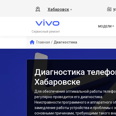
V17
у
Хабаровск
▼
Y19
V21
V23
МОДЕЛИ
V23
Сервисный ремонт
X50
Главная
/
Диагностика
Y1s
Y21
Y31
Y12
Диагностика телефон
Хабаровске
Для обеспечения оптимальной работы телефон
регулярно проводится его диагностика.
Неисправности программного и аппаратного об
замедление работы устройства и проблемы с 
основными причинами, требующими такого вн