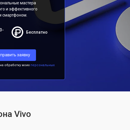
иональные мастера
ого и эффективного
м смартфоном.
3-
Бесплатно
править заявку
 на обработку моих
персональных
на Vivo