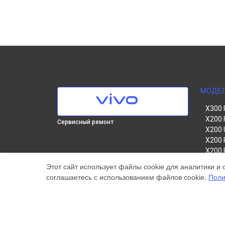
МОДЕ
X300 
X200 
Сервисный ремонт
X200 
X200 
X200 
V60 Li
Этот сайт использует файлы cookie для аналитики и 
V60
соглашаетесь с использованием файлов cookie.
Поли
V50
Y22
Y35
Y36
Y78