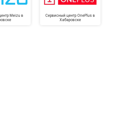
ентр Meizu в
Сервисный центр OnePlus в
Сервисный 
ровске
Хабаровске
Хаба