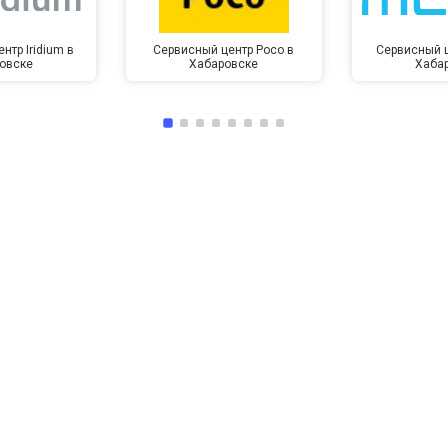
нтр Iridium в
Сервисный центр Poco в
Сервисный ц
овске
Хабаровске
Хаба