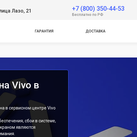
 Neo
+7 (800) 350-44-53
лица Лазо, 21
Бесплатно по РФ
e
ГАРАНТИЯ
ДОСТАВКА
e
а Vivo в
а в сервисном центре Vivo
еспечения, сбои в системе,
экраном являются
имания.