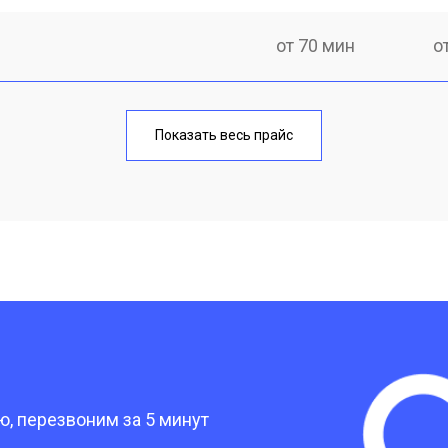
от 70 мин
о
лаги
от 40 мин
о
Показать весь прайс
от 70 мин
о
от 90 мин
о
?
, перезвоним за 5 минут