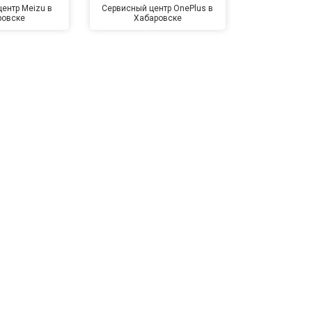
ентр Meizu в
Сервисный центр OnePlus в
Сервисный 
ровске
Хабаровске
Хаба