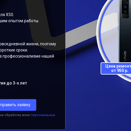
ля X50.
шим опытом работы.
овседневной жизни, поэтому
ороткие сроки.
 в профессионализме нашей
Цена ремон
от 950 р.
ия до 3-х лет
править заявку
 на обработку моих
персональных