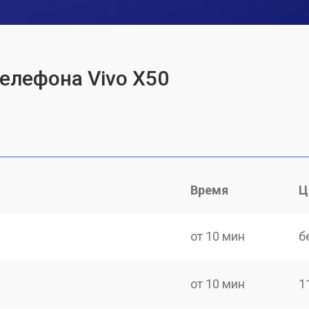
телефона Vivo X50
Время
Ц
от 10 мин
б
от 10 мин
1