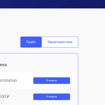
Прайс
Характеристики
ена
есплатно
Узнать
100 ₽
Узнать