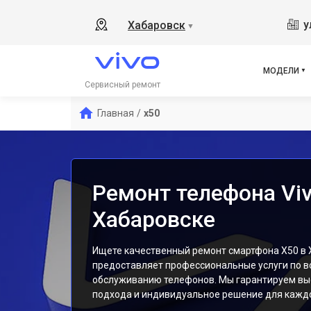
V17
у
Хабаровск
▼
Y19
V21
V23
МОДЕЛИ
V23
Сервисный ремонт
Y1s
Главная
/
x50
Y21
Y31
Y12
Ремонт телефона Viv
Хабаровске
Ищете качественный ремонт смартфона X50 в
предоставляет профессиональные услуги по в
обслуживанию телефонов. Мы гарантируем вы
подхода и индивидуальное решение для каждо