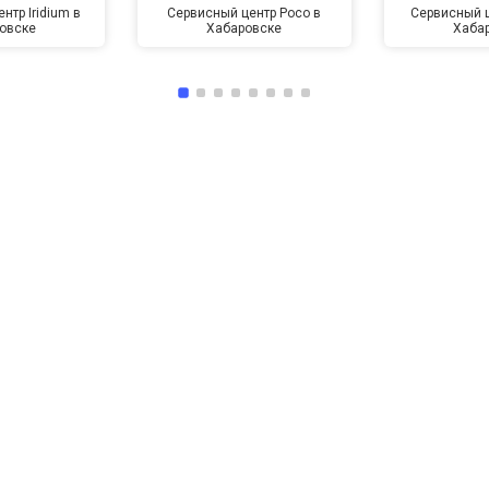
нтр Iridium в
Сервисный центр Poco в
Сервисный ц
овске
Хабаровске
Хаба