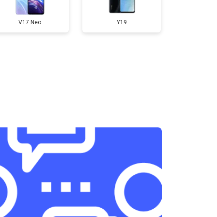
400 ₽
Узнать
V17 Neo
Y19